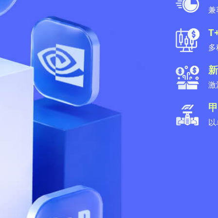
兼
T
多
新
激
甲
以