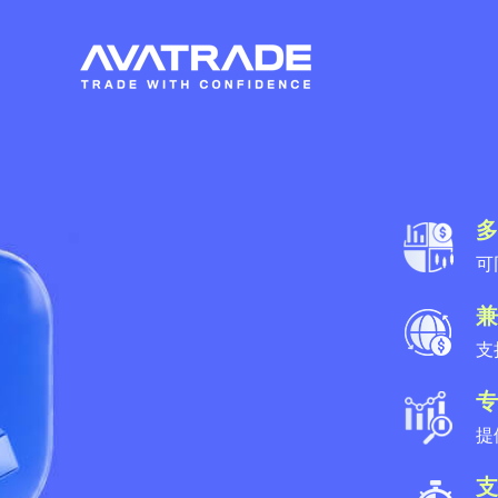
多
可
兼
支
专
提
支